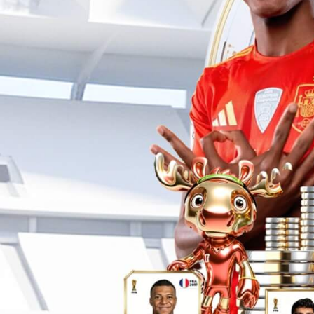
银河集团超跑“增程版”
银河集团高碳金系列
银河集团真黑金系列
天聚巨能跑系列
天聚长寿星系列
天聚载重王系列
天聚大力士系列
银河集团新能源高能系列
银河集团新能源赛途系列
银河集团新能源锐途系列
银河集团优+系列