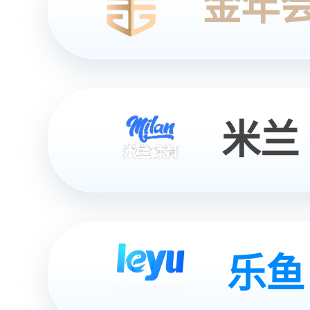
银河集团动力官网
银河集团(中国)有限公司 版权所有©2026
浙ICP备11045422号-3
Copyright ©2026 银河集团 All Rights Reserved
首页
产品解决方案
产品
新能源解决方案
关于银河集团
服务与支持
新闻中心
科研创新
人才招聘
投资者关系
商城
快速链接
终端协同网
产品防伪查询
联系我们
廉洁平台