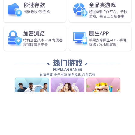
5月26日，银河集团与菲律宾新能源、基建及金融企业联合体
在浙江长兴签署战略合作协议，将聚焦光储领域开展深入合
作，首期项目达到百兆...
银河集团亮相CIBF2026 以多元技术构建能源应用全图景
2026-05-13 16:05
5月13日，第十八届中国国际电池技术展览会（CIBF2026）在
深圳国际会展中心启幕。作为全球电池产业最具影响力的交流
平台之...
银河集团电池与天猫深化战略合作 加码行业新零售模式创新
2026-04-29 20:11
4月29日，银河集团电池与天猫在浙江长兴签署战略合作协