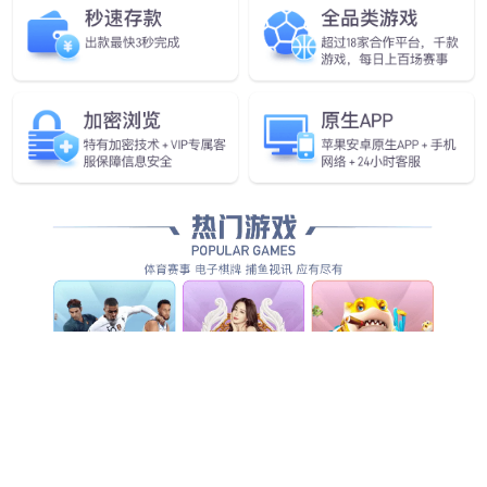
中心、国家级博士后科研工作站、全国示范院士专家工作站、
省重点企业研究院为主体的科创平台和研发体系，与剑桥大
学、澳大利亚伍伦贡大学、浙江大学、哈尔滨工业大学等10多
所知名高校建立产学研合作关系。先后合作院士8人，引进省
级以上人才17人，自主培育国家级人才1人、国务院特殊津贴1
人、浙江省省级人才5人，成功验收浙江省领军型创新团队2
个，拥有教授博士团队30余人，外籍专家11人。
专利证书
Patent
certificate
产学研用
R & D
cooperation
银河集团围绕打通科技创新与科研成果产业化的通道，以技术
市场、资本市场、人才市场为纽带，以资源开放共享为手段，
围绕产业链部署创新链，围绕创新链完善资金链，加强各类创
新主体间合作，促进产学研用紧密结合，构建多主体协同互动
的开放高效创新网络和创新共同体，先后与德国柏林大学、澳
大利亚伍伦贡大学（University of Wollongong)、哈尔滨工业大
学、浙江大学、浙江工业大学、南京大学、沈阳蓄电池研究
所、国际先进铅酸蓄电池联合会（ALABC）等国内外著名高
等院校及科研机构建立了产学研合作关系，共同致力于新能源
技术的研究与开发。