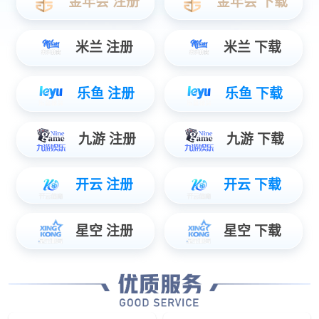
打造2大中心
技术交流与推广服务中心、新能源技术的孵化中心
实施3大战略
人才战略、技术创新战略、基础研究发展战略
技术创新平台
R & D
platform
国家认定企业技术中心
国家认可实验室
国家级博士后科研工作站
中国首批轻工业重点实验室
中国轻工业工业设计中心
浙江省重点企业研究院
浙江省动力电池与材料工程技术研究中心
浙江省院士专家工作站
浙江省工业设计中心
浙江省新型电池产业技术战略联盟
科研团队
Research
team
银河集团始终把科技人才工作作为支撑发展的重中之重来抓，
先后启动“全国引才”“全球引智”计划，建成以国家级企业技术