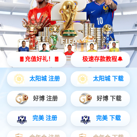
股票代码：688819.SH
|
繁体中文
科研创新
创新战略
技术创新平台
科研团队
产学研用合作
安徽重点实验室
创新战略
Innovation
strategy
建成4大基地
工程研究中心、成果转化基地、创新服务基地、人才培养基地
完善3大平台
基础研究与创新平台、成果转化与应用平台、分析测试平台