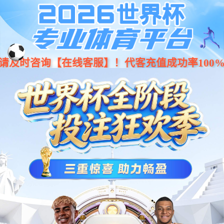
关于银河集团
新闻中心
产品解决方案
服务支持
人才招聘
科研创新
投资者关系
商城